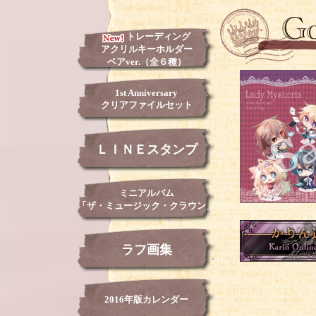
トレーディング
アクリルキーホルダー
ペアver.（全６種）
1st Anniversary
クリアファイルセット
ＬＩＮＥスタンプ
ミニアルバム
「ザ・ミュージック・クラウン」
ラフ画集
2016年版カレンダー