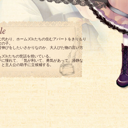
に代わり、ホームズJr.たちの住むアパートをきりもり
女の子。
背伸びをしたいさかりなのか、大人びた物の言い方
ズJr.たちの世話を焼いている。
手に憧れて、「気が利いて、勇気があって、冷静な
」と主人公の助手に立候補する。