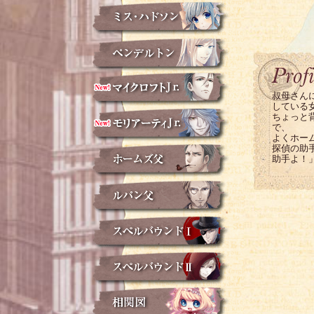
叔母さん
している
ちょっと
で、
よくホーム
探偵の助
助手よ！