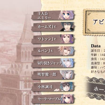
Data
誕生日：２
年齢：14
身長：142
血液型：
趣味：ハ
好きなも