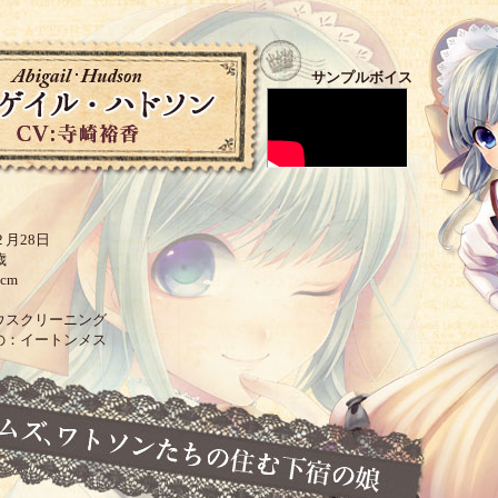
サンプルボイス
月28日
歳
cm
B
ウスクリーニング
の：イートンメス